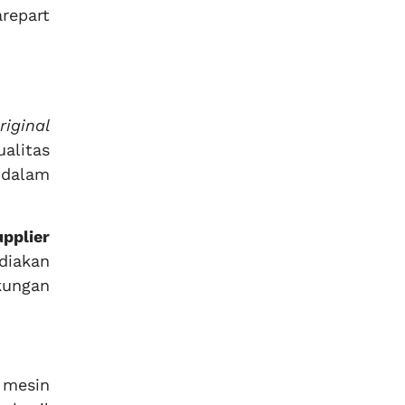
repart
riginal
alitas
 dalam
upplier
diakan
kungan
 mesin