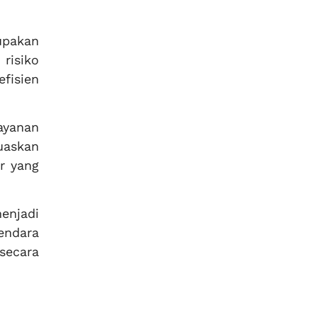
upakan
 risiko
fisien
ayanan
uaskan
r yang
enjadi
endara
secara