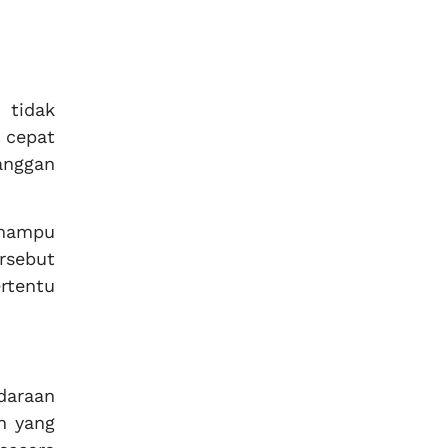
 tidak
 cepat
anggan
ampu
rsebut
rtentu
daraan
h yang