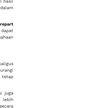
 hasil
 dalam
repart
dapat
sahaan
aligus
urangi
 tetap
i juga
 lebih
secara