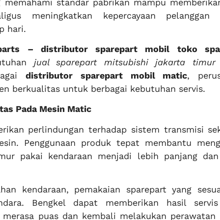
ng memahami standar pabrikan mampu memberikan
aligus meningkatkan kepercayaan pelanggan
 hari.
arts – distributor sparepart mobil
toko spa
utuhan
jual sparepart mitsubishi jakarta timur
bagai
distributor sparepart mobil matic
, peru
n berkualitas untuk berbagai kebutuhan servis.
tas Pada Mesin Matic
ikan perlindungan terhadap sistem transmisi sek
mesin. Penggunaan produk tepat membantu meng
mur pakai kendaraan menjadi lebih panjang dan
han kendaraan, pemakaian sparepart yang sesua
dara. Bengkel dapat memberikan hasil servis
n merasa puas dan kembali melakukan perawatan 