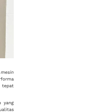
 mesin
rforma
 tepat
n yang
alitas