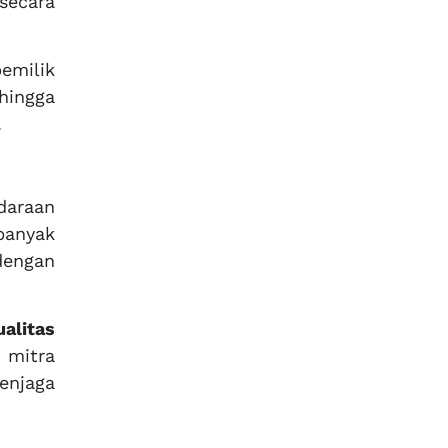
secara
emilik
hingga
.
daraan
banyak
dengan
alitas
 mitra
enjaga