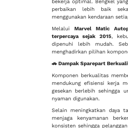
bekerja optimal. Bengkel ya
perbaikan lebih baik sek
menggunakan kendaraan setiap
Melalui
Marvel Matic Autop
terpercaya sejak 2015
, keb
dipenuhi lebih mudah. Se
menghadirkan pilihan kompone
🚗 Dampak Sparepart Berkuali
Komponen berkualitas member
mendukung efisiensi kerja 
gesekan berlebih sehingga u
nyaman digunakan.
Selain meningkatkan daya ta
menjaga kenyamanan berken
konsisten sehingga pelangga