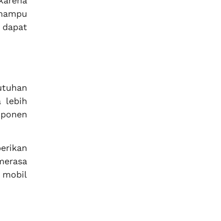
arena
 mampu
 dapat
utuhan
 lebih
mponen
erikan
merasa
 mobil