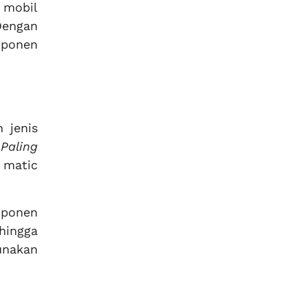
 mobil
Dengan
mponen
 jenis
Paling
 matic
mponen
 hingga
unakan