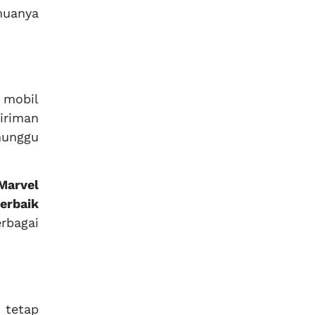
muanya
 mobil
giriman
nunggu
Marvel
erbaik
rbagai
 tetap