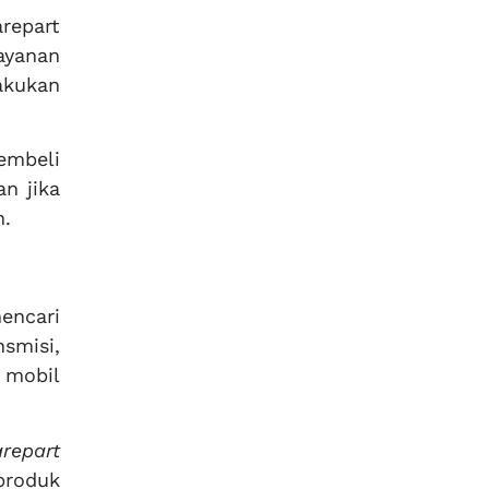
arepart
ayanan
akukan
embeli
an jika
h.
encari
smisi,
 mobil
arepart
produk