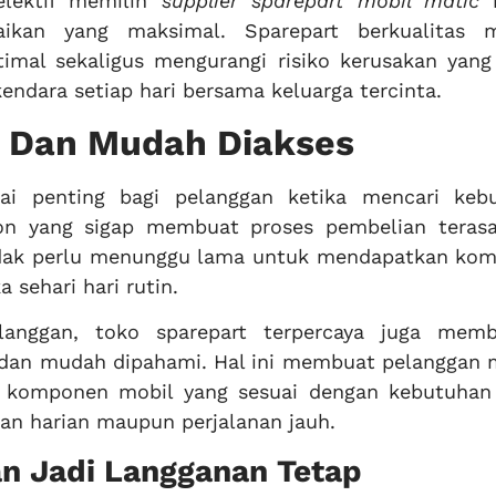
elektif memilih
supplier sparepart mobil matic
k
baikan yang maksimal. Sparepart berkualitas
mal sekaligus mengurangi risiko kerusakan yang
dara setiap hari bersama keluarga tercinta.
 Dan Mudah Diakses
lai penting bagi pelanggan ketika mencari keb
on yang sigap membuat proses pembelian terasa
tidak perlu menunggu lama untuk mendapatkan ko
 sehari hari rutin.
langgan, toko sparepart terpercaya juga memb
s dan mudah dipahami. Hal ini membuat pelanggan 
h komponen mobil yang sesuai dengan kebutuhan
n harian maupun perjalanan jauh.
an Jadi Langganan Tetap