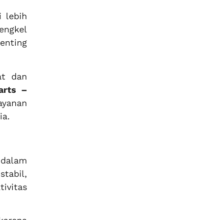
 lebih
engkel
enting
at dan
arts –
ayanan
ia.
 dalam
stabil,
ivitas