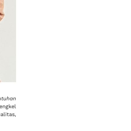
utuhan
engkel
alitas,