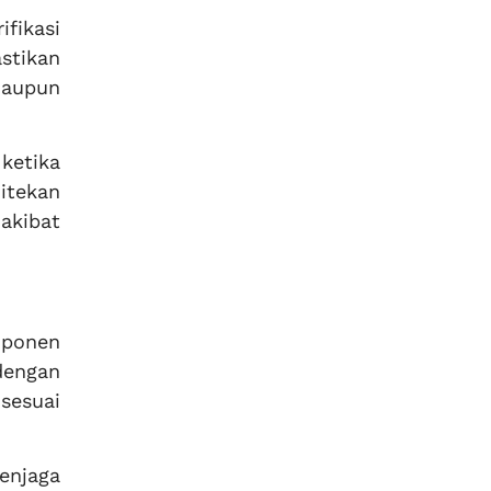
fikasi
stikan
maupun
ketika
itekan
 akibat
mponen
dengan
sesuai
enjaga