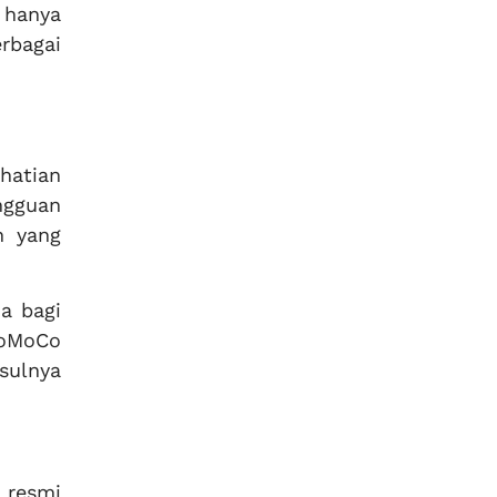
 hanya
rbagai
hatian
ngguan
n yang
a bagi
FoMoCo
sulnya
 resmi