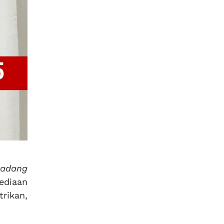
cadang
ediaan
rikan,