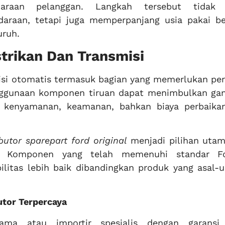
daraan pelanggan. Langkah tersebut tidak
araan, tetapi juga memperpanjang usia pakai be
uruh.
trikan Dan Transmisi
misi otomatis termasuk bagian yang memerlukan per
nggunaan komponen tiruan dapat menimbulkan ga
 kenyamanan, keamanan, bahkan biaya perbaika
ibutor sparepart ford original
menjadi pilihan utam
al. Komponen yang telah memenuhi standar 
litas lebih baik dibandingkan produk yang asal-u
utor Terpercaya
tama atau importir spesialis dengan garansi