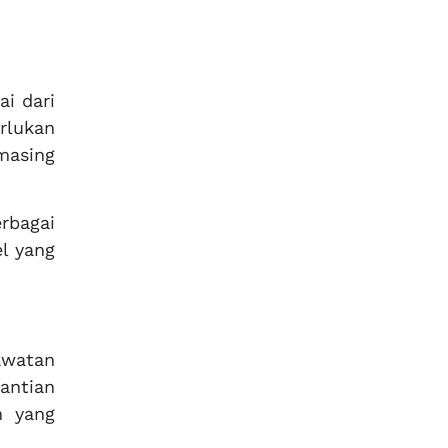
i dari
rlukan
masing
rbagai
l yang
awatan
antian
n yang