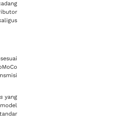
cadang
ibutor
aligus
sesuai
FoMoCo
nsmisi
ts
yang
p model
tandar