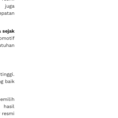
 juga
epatan
a sejak
omotif
utuhan
inggi.
ng baik
emilih
 hasil
 resmi