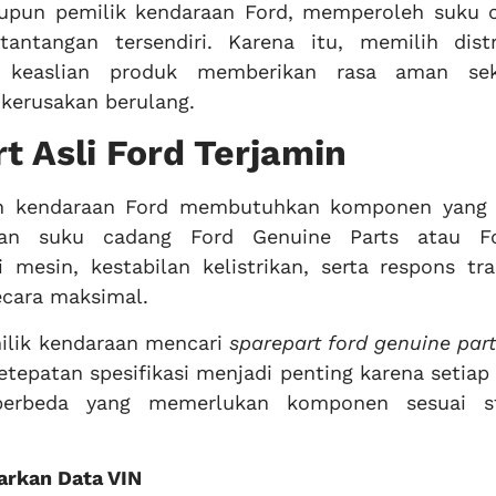
upun pemilik kendaraan Ford, memperoleh suku 
antangan tersendiri. Karena itu, memilih distr
n keaslian produk memberikan rasa aman sek
kerusakan berulang.
t Asli Ford Terjamin
n kendaraan Ford membutuhkan komponen yang 
naan suku cadang Ford Genuine Parts atau 
esin, kestabilan kelistrikan, serta respons tra
ecara maksimal.
ilik kendaraan mencari
sparepart ford genuine par
etepatan spesifikasi menjadi penting karena setia
 berbeda yang memerlukan komponen sesuai s
arkan Data VIN