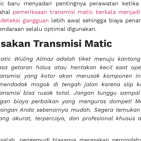
c baru menyadari pentingnya perawatan ketika 
dahal
pemeriksaan transmisi matic berkala menjadi 
deteksi gangguan
lebih awal sehingga biaya pena
kendaraan selalu optimal digunakan.
usakan Transmisi Matic
atic Wuling Almaz adalah tiket menuju kantong 
a getaran halus atau hentakan kecil saat oper
ransmisi yang kotor akan merusak komponen int
 mendadak mogok di tengah jalan karena slip ko
ansmisi bisa rusak total. Jangan tunggu sampai
ngan biaya perbaikan yang menguras dompet! M
yangan Anda sebenarnya mudah. Segera temukan 
ng akurat, terpercaya, dan profesional khusus d
asalah, pengemudi biasanya merasakan perpindaha