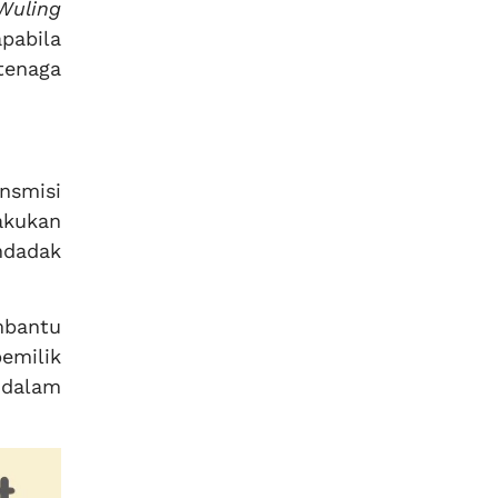
Wuling
pabila
tenaga
nsmisi
akukan
ndadak
bantu
emilik
 dalam