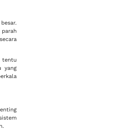
besar.
 parah
secara
 tentu
u yang
erkala
enting
sistem
n.