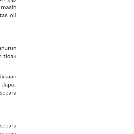
 masih
tas oli
enurun
 tidak
riksaan
 dapat
secara
secara
umasan