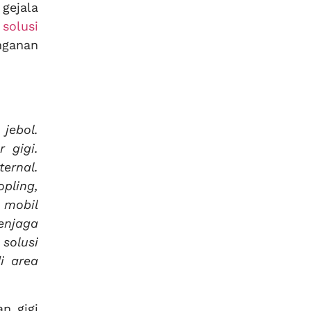
gejala
solusi
nganan
jebol.
 gigi.
ernal.
pling,
 mobil
enjaga
solusi
i area
n gigi