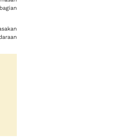
bagian
asakan
ndaraan