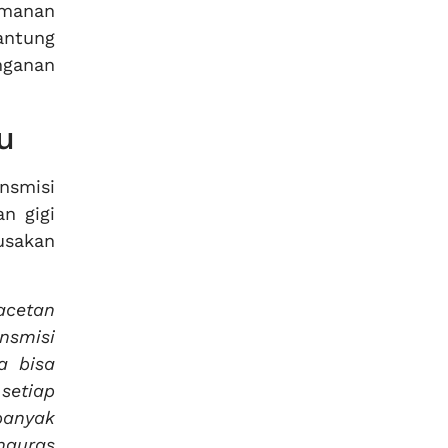
amanan
antung
nganan
u
nsmisi
n gigi
usakan
acetan
nsmisi
a bisa
setiap
banyak
nguras