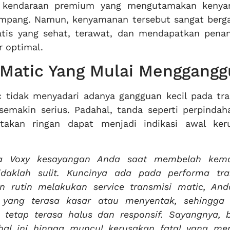
ai kendaraan premium yang mengutamakan keny
umpang. Namun, kenyamanan tersebut sangat berg
atis yang sehat, terawat, dan mendapatkan pena
r optimal.
 Matic Yang Mulai Menggangg
 tidak menyadari adanya gangguan kecil pada tra
makin serius. Padahal, tanda seperti perpindaha
takan ringan dapat menjadi indikasi awal ker
a Voxy kesayangan Anda saat membelah kem
idaklah sulit. Kuncinya ada pada performa tra
 rutin melakukan service transmisi matic, And
 yang terasa kasar atau menyentak, sehingga 
 tetap terasa halus dan responsif. Sayangnya, 
hal ini hingga muncul kerusakan fatal yang me