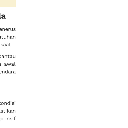
la
enerus
utuhan
saat.
ipantau
h awal
endara
ondisi
stikan
ponsif