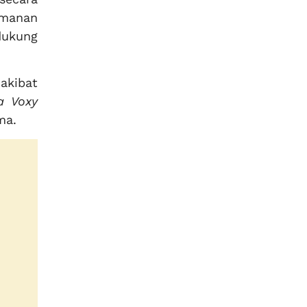
amanan
dukung
akibat
a Voxy
ma.