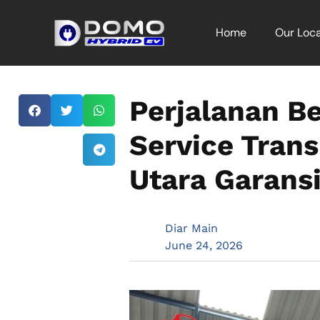
Home
Our Loca
Perjalanan B
Service Trans
Utara Garans
Diar Main
June 24, 2026