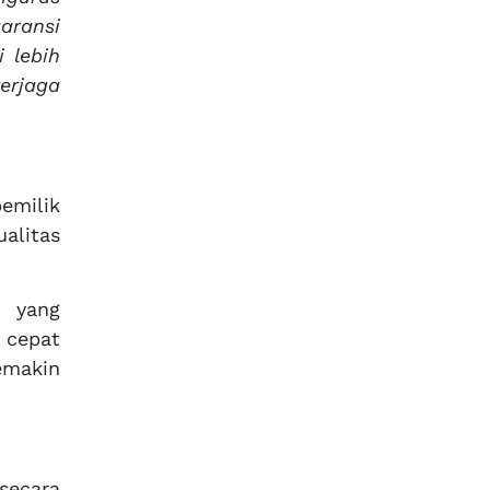
aransi
 lebih
erjaga
emilik
alitas
n yang
 cepat
emakin
secara