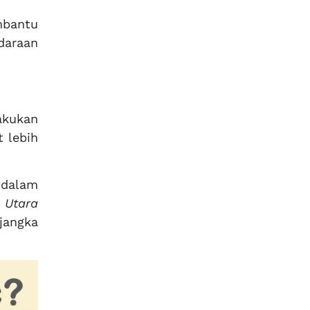
mbantu
daraan
akukan
 lebih
 dalam
a Utara
jangka