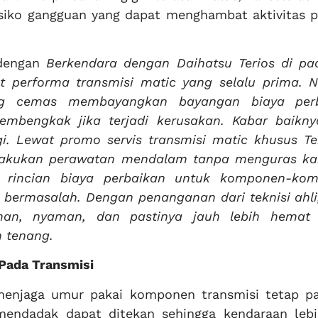
risiko gangguan yang dapat menghambat aktivitas p
 dengan
Berkendara dengan Daihatsu Terios di pa
t performa transmisi matic yang selalu prima. 
ing cemas membayangkan bayangan biaya per
bengkak jika terjadi kerusakan. Kabar baiknya
gi. Lewat promo servis transmisi matic khusus Ter
elakukan perawatan mendalam tanpa menguras ka
as rincian biaya perbaikan untuk komponen-ko
g bermasalah. Dengan penanganan dari teknisi ahl
an, nyaman, dan pastinya jauh lebih hemat 
n tenang.
 Pada Transmisi
enjaga umur pakai komponen transmisi tetap pa
 mendadak dapat ditekan sehingga kendaraan lebi