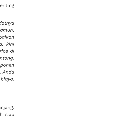
enting
datnya
Namun,
baikan
, kini
ios di
ntong.
mponen
i, Anda
biaya.
njang.
h siap