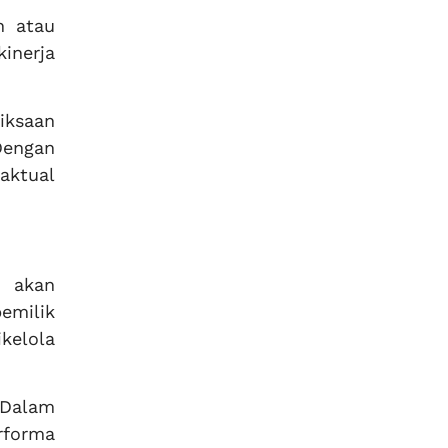
n atau
inerja
iksaan
Dengan
aktual
i akan
emilik
kelola
 Dalam
rforma