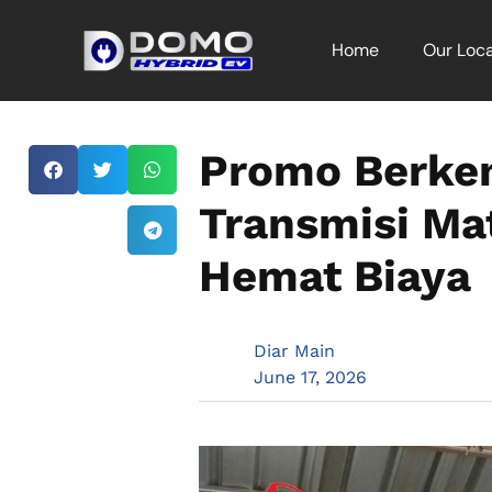
Home
Our Loca
Promo Berke
Transmisi Mat
Hemat Biaya
Diar Main
June 17, 2026