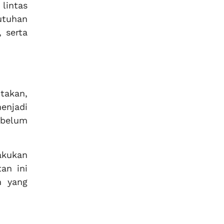
lintas
utuhan
 serta
ntakan,
menjadi
ebelum
akukan
an ini
n yang