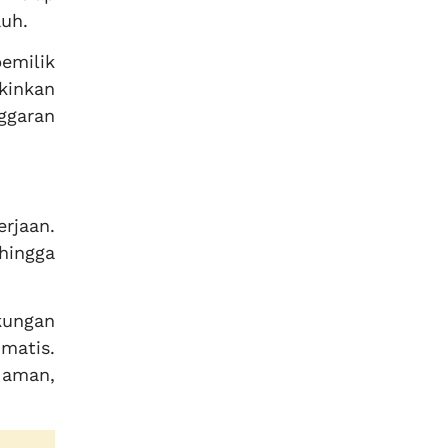
auh.
pemilik
kinkan
ggaran
rjaan.
ehingga
kungan
matis.
 aman,