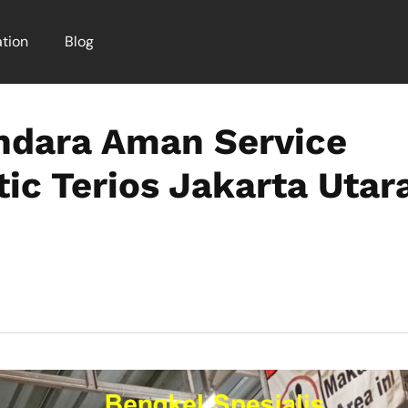
tion
Blog
ndara Aman Service
ic Terios Jakarta Utar