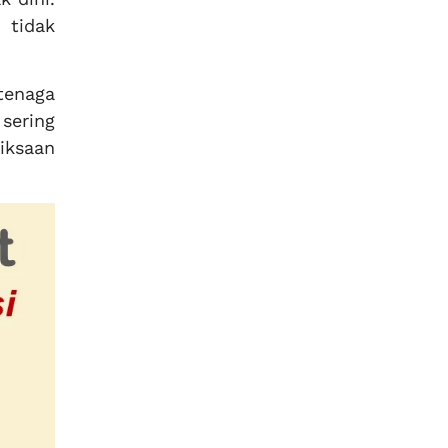
 tidak
tenaga
sering
iksaan