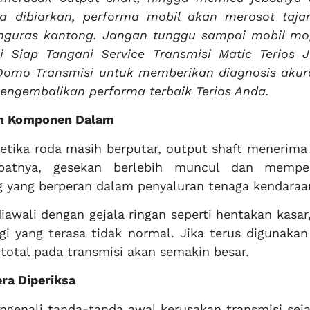
ka dibiarkan, performa mobil akan merosot taj
nguras kantong. Jangan tunggu sampai mobil mo
li Siap Tangani Service Transmisi Matic Terios J
 Domo Transmisi untuk memberikan diagnosis akur
ngembalikan performa terbaik Terios Anda.
an Komponen Dalam
ketika roda masih berputar, output shaft menerima
ibatnya, gesekan berlebih muncul dan mempe
g yang berperan dalam penyaluran tenaga kendaraa
iawali dengan gejala ringan seperti hentakan kasar
gi yang terasa tidak normal. Jika terus digunakan
 total pada transmisi akan semakin besar.
era Diperiksa
ngenali tanda-tanda awal kerusakan transmisi seja