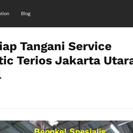
tion
Blog
Siap Tangani Service
ic Terios Jakarta Utar
l