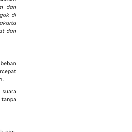
am dan
gok di
akarta
at dan
 beban
rcepat
n.
, suara
 tanpa
k dini.