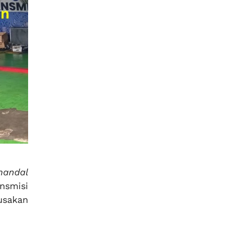
 handal
nsmisi
usakan