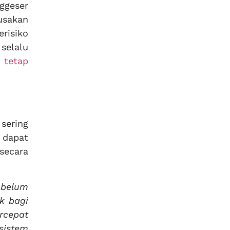
ggeser
usakan
erisiko
selalu
 tetap
sering
 dapat
secara
 belum
k bagi
rcepat
sistem