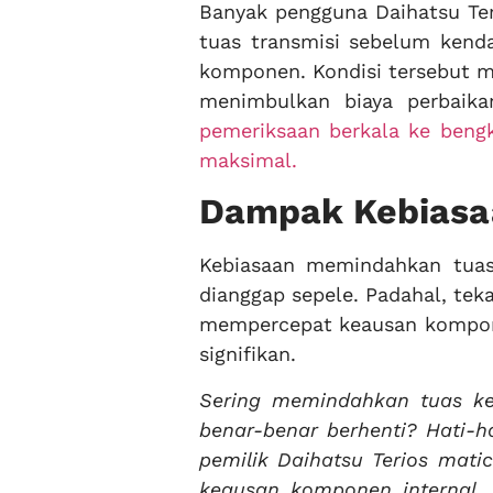
Banyak pengguna Daihatsu Te
tuas transmisi sebelum kend
komponen. Kondisi tersebut me
menimbulkan biaya perbaika
pemeriksaan berkala ke bengk
maksimal.
Dampak Kebiasa
Kebiasaan memindahkan tuas 
dianggap sepele. Padahal, te
mempercepat keausan kompone
signifikan.
Sering memindahkan tuas ke 
benar-benar berhenti? Hati-h
pemilik Daihatsu Terios mat
keausan komponen internal, 