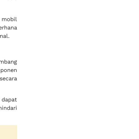
 mobil
erhana
mal.
embang
mponen
secara
 dapat
indari