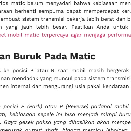
rios matic belum menyadari bahwa kebiasaan men
araan berhenti sempurna dapat mempercepat ker
mbuat sistem transmisi bekerja lebih berat dan b
n yang jauh lebih besar. Pastikan Anda untuk 
el mobil matic terpercaya agar menjaga performa
an Buruk Pada Matic
ke posisi P atau R saat mobil masih bergerak 
kanan mendadak yang muncul pada sistem transmisi
n internal dan mengurangi usia pakai kendaraan 
posisi P (Park) atau R (Reverse) padahal mobil
ati, kebiasaan sepele ini bisa menjadi mimpi buru
ic. Gaya gesek paksa yang dihasilkan akan mempe
merusak output shaft, hingga memicu jebolnya 