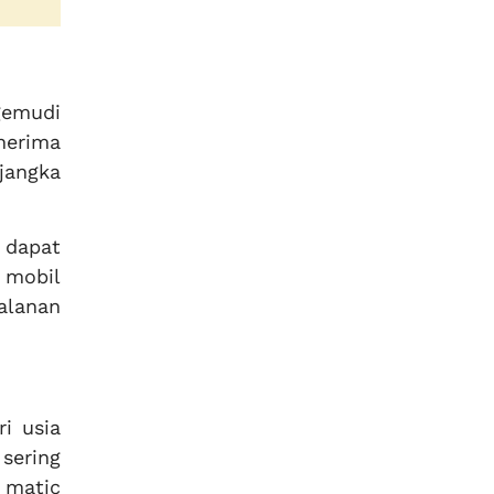
gemudi
nerima
jangka
 dapat
 mobil
alanan
i usia
sering
 matic