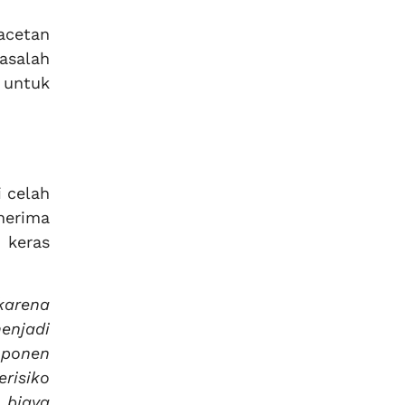
acetan
asalah
 untuk
 celah
nerima
 keras
karena
enjadi
mponen
risiko
 biaya