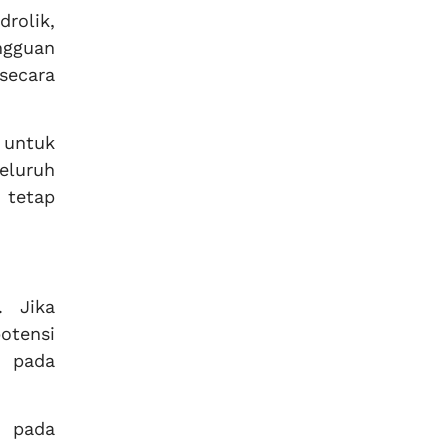
rolik,
ngguan
secara
 untuk
eluruh
 tetap
. Jika
otensi
n pada
s pada