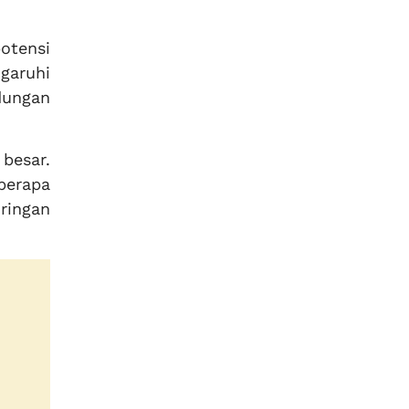
otensi
garuhi
dungan
besar.
berapa
ringan