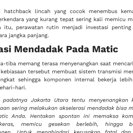
gai hatchback lincah yang cocok menembus kem
erkendara yang kurang tepat sering kali memicu m
 itu, perawatan rutin menjadi investasi penting
ra jangka panjang.
asi Mendadak Pada Matic
iba-tiba memang terasa menyenangkan saat mencari
 kebiasaan tersebut membuat sistem transmisi me
ngkat sehingga komponen internal bekerja lebih
hari-hari.
i padatnya Jakarta Utara tentu menyenangkan 
aan sering melakukan akselerasi mendadak bisa m
atic Anda. Hentakan spontan ini memaksa ko
 keras, memicu gesekan berlebih, hingga be
en. Untuk menghindari kerusakan fatal dan