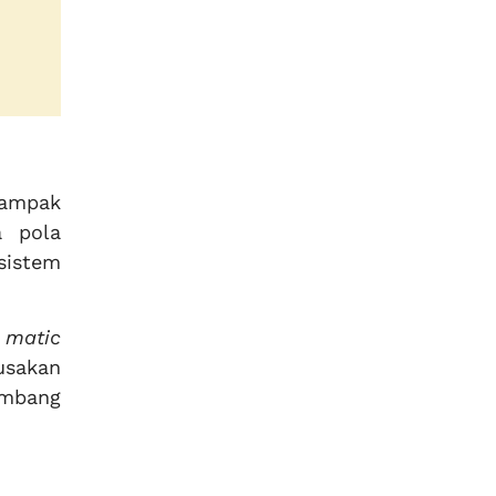
dampak
a pola
sistem
i matic
usakan
embang