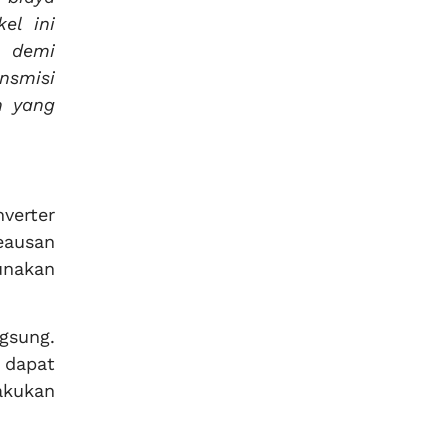
el ini
k demi
nsmisi
n yang
nverter
keausan
unakan
gsung.
 dapat
akukan