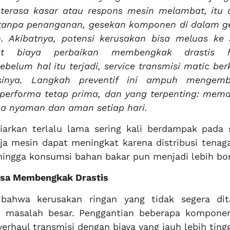
 terasa kasar atau respons mesin melambat, itu 
n tanpa penanganan, gesekan komponen di dalam g
 Akibatnya, potensi kerusakan bisa meluas ke 
at biaya perbaikan membengkak drastis h
elum hal itu terjadi, service transmisi matic ber
sinya. Langkah preventif ini ampuh mengemb
 performa tetap prima, dan yang terpenting: mema
sa nyaman dan aman setiap hari.
iarkan terlalu lama sering kali berdampak pada 
ja mesin dapat meningkat karena distribusi tenaga
ehingga konsumsi bahan bakar pun menjadi lebih bo
Bisa Membengkak Drastis
bahwa kerusakan ringan yang tidak segera dit
 masalah besar. Penggantian beberapa komponen
rhaul transmisi dengan biaya yang jauh lebih tingg