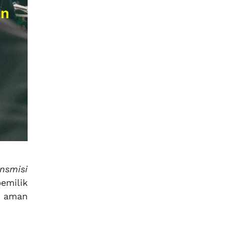
ansmisi
emilik
p aman