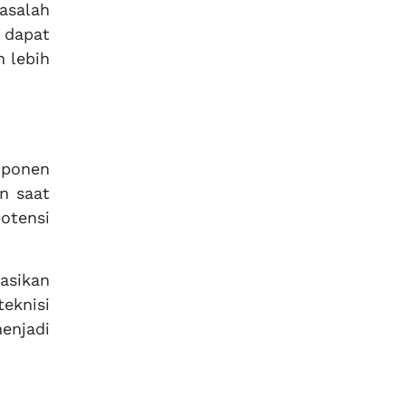
asalah
s dapat
 lebih
mponen
n saat
otensi
asikan
eknisi
njadi