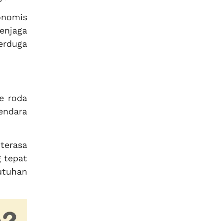
onomis
enjaga
erduga
ke roda
endara
terasa
 tepat
utuhan