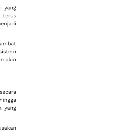
i yang
 terus
enjadi
lambat
sistem
emakin
secara
hingga
a yang
usakan