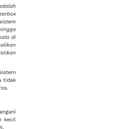
adalah
earbox
sistem
ingga
kala di
alikan
stikan
sistem
 tidak
ros.
angani
 kecil
i.