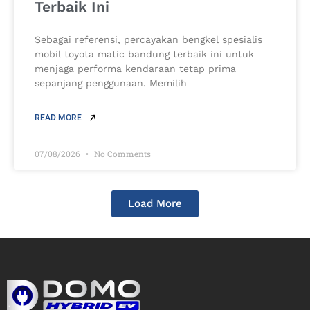
Terbaik Ini
Sebagai referensi, percayakan bengkel spesialis
mobil toyota matic bandung terbaik ini untuk
menjaga performa kendaraan tetap prima
sepanjang penggunaan. Memilih
READ MORE
07/08/2026
No Comments
Load More