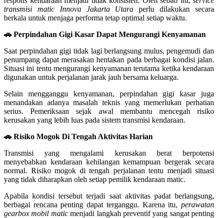
respons kendaraan menjadi tidak konsisten. Oleh sebab itu,
service
transmisi matic Innova Jakarta Utara
perlu dilakukan secara
berkala untuk menjaga performa tetap optimal setiap waktu.
🚗 Perpindahan Gigi Kasar Dapat Mengurangi Kenyamanan
Saat perpindahan gigi tidak lagi berlangsung mulus, pengemudi dan
penumpang dapat merasakan hentakan pada berbagai kondisi jalan.
Situasi ini tentu mengurangi kenyamanan terutama ketika kendaraan
digunakan untuk perjalanan jarak jauh bersama keluarga.
Selain mengganggu kenyamanan, perpindahan gigi kasar juga
menandakan adanya masalah teknis yang memerlukan perhatian
serius. Pemeriksaan sejak awal membantu mencegah risiko
kerusakan yang lebih luas pada sistem transmisi kendaraan.
🚗 Risiko Mogok Di Tengah Aktivitas Harian
Transmisi yang mengalami kerusakan berat berpotensi
menyebabkan kendaraan kehilangan kemampuan bergerak secara
normal. Risiko mogok di tengah perjalanan tentu menjadi situasi
yang tidak diharapkan oleh setiap pemilik kendaraan matic.
Apabila kondisi tersebut terjadi saat aktivitas padat berlangsung,
berbagai rencana penting dapat terganggu. Karena itu,
perawatan
gearbox mobil matic
menjadi langkah preventif yang sangat penting