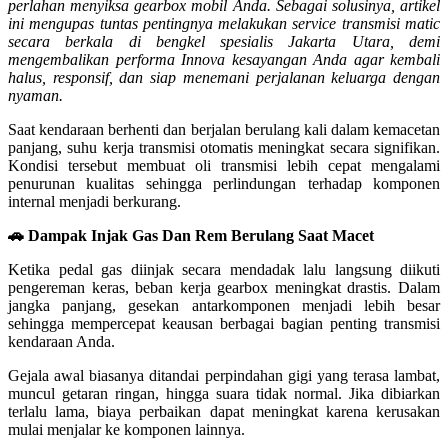
perlahan menyiksa gearbox mobil Anda. Sebagai solusinya, artikel
ini mengupas tuntas pentingnya melakukan service transmisi matic
secara berkala di bengkel spesialis Jakarta Utara, demi
mengembalikan performa Innova kesayangan Anda agar kembali
halus, responsif, dan siap menemani perjalanan keluarga dengan
nyaman.
Saat kendaraan berhenti dan berjalan berulang kali dalam kemacetan
panjang, suhu kerja transmisi otomatis meningkat secara signifikan.
Kondisi tersebut membuat oli transmisi lebih cepat mengalami
penurunan kualitas sehingga perlindungan terhadap komponen
internal menjadi berkurang.
🚗 Dampak Injak Gas Dan Rem Berulang Saat Macet
Ketika pedal gas diinjak secara mendadak lalu langsung diikuti
pengereman keras, beban kerja gearbox meningkat drastis. Dalam
jangka panjang, gesekan antarkomponen menjadi lebih besar
sehingga mempercepat keausan berbagai bagian penting transmisi
kendaraan Anda.
Gejala awal biasanya ditandai perpindahan gigi yang terasa lambat,
muncul getaran ringan, hingga suara tidak normal. Jika dibiarkan
terlalu lama, biaya perbaikan dapat meningkat karena kerusakan
mulai menjalar ke komponen lainnya.