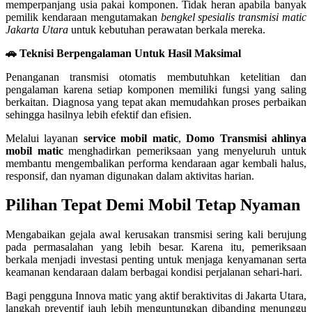
memperpanjang usia pakai komponen. Tidak heran apabila banyak
pemilik kendaraan mengutamakan
bengkel spesialis transmisi matic
Jakarta Utara
untuk kebutuhan perawatan berkala mereka.
🚗 Teknisi Berpengalaman Untuk Hasil Maksimal
Penanganan transmisi otomatis membutuhkan ketelitian dan
pengalaman karena setiap komponen memiliki fungsi yang saling
berkaitan. Diagnosa yang tepat akan memudahkan proses perbaikan
sehingga hasilnya lebih efektif dan efisien.
Melalui layanan
service mobil matic
,
Domo Transmisi
ahlinya
mobil matic
menghadirkan pemeriksaan yang menyeluruh untuk
membantu mengembalikan performa kendaraan agar kembali halus,
responsif, dan nyaman digunakan dalam aktivitas harian.
Pilihan Tepat Demi Mobil Tetap Nyaman
Mengabaikan gejala awal kerusakan transmisi sering kali berujung
pada permasalahan yang lebih besar. Karena itu, pemeriksaan
berkala menjadi investasi penting untuk menjaga kenyamanan serta
keamanan kendaraan dalam berbagai kondisi perjalanan sehari-hari.
Bagi pengguna Innova matic yang aktif beraktivitas di Jakarta Utara,
langkah preventif jauh lebih menguntungkan dibanding menunggu