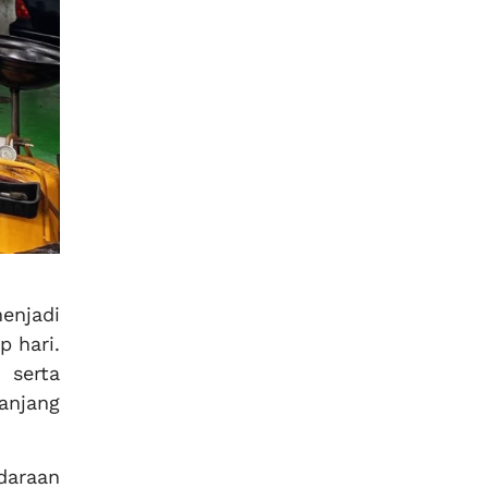
njadi
 hari.
 serta
anjang
daraan