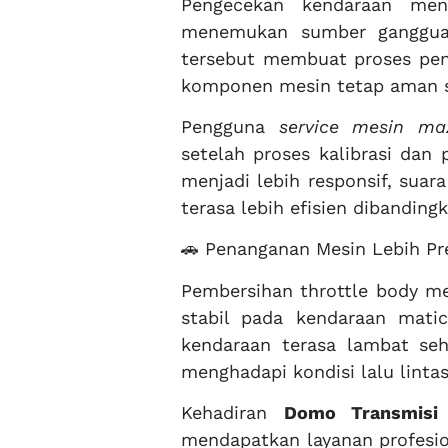
Pengecekan kendaraan men
menemukan sumber gangguan
tersebut membuat proses peng
komponen mesin tetap aman se
Pengguna
service mesin ma
setelah proses kalibrasi dan
menjadi lebih responsif, suar
terasa lebih efisien dibandin
🚗 Penanganan Mesin Lebih Pre
Pembersihan throttle body me
stabil pada kendaraan matic
kendaraan terasa lambat se
menghadapi kondisi lalu lintas
Kehadiran
Domo Transmisi 
mendapatkan layanan profesio