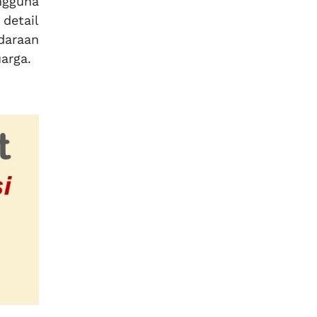
ngguna
detail
daraan
arga.