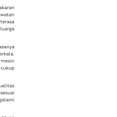
akaran
awatan
terasa
luarga
asanya
rkala.
 mesin
 cukup
alitas
sesuai
galami