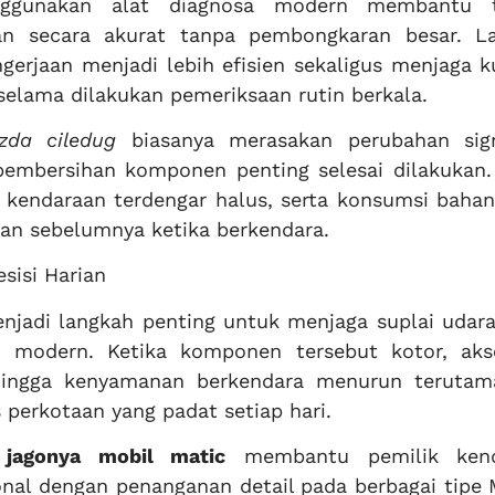
ggunakan alat diagnosa modern membantu t
 secara akurat tanpa pembongkaran besar. L
erjaan menjadi lebih efisien sekaligus menjaga ku
lama dilakukan pemeriksaan rutin berkala.
zda ciledug
biasanya merasakan perubahan sign
 pembersihan komponen penting selesai dilakukan.
a kendaraan terdengar halus, serta konsumsi baha
gkan sebelumnya ketika berkendara.
sisi Harian
njadi langkah penting untuk menjaga suplai udara
 modern. Ketika komponen tersebut kotor, akse
hingga kenyamanan berkendara menurun terutam
 perkotaan yang padat setiap hari.
jagonya mobil matic
membantu pemilik kend
nal dengan penanganan detail pada berbagai tipe 