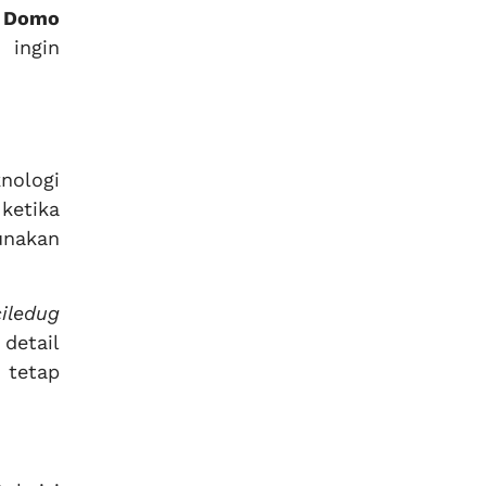
n
Domo
 ingin
knologi
ketika
unakan
iledug
detail
 tetap