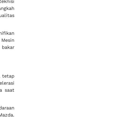
eknisi
angkah
alitas
ifikan
 Mesin
n bakar
 tetap
lerasi
a saat
araan
Mazda.