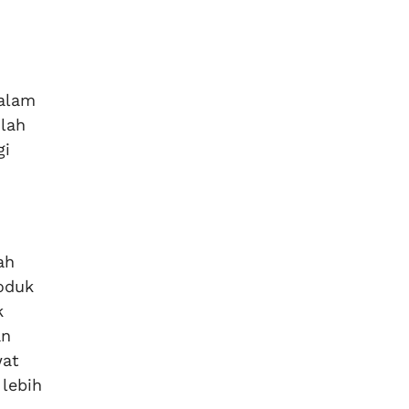
dalam
lah
gi
ah
oduk
k
an
wat
 lebih