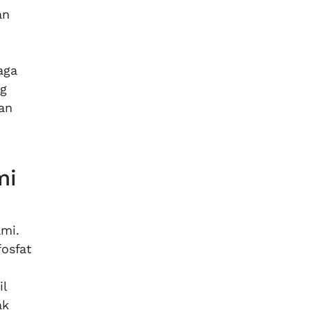
an
aga
ng
an
mi
ami.
osfat
il
ak