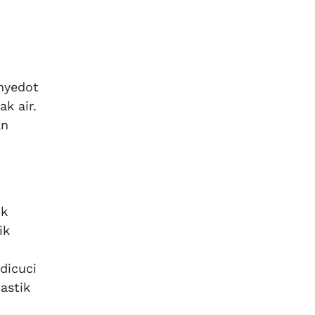
nyedot
k air.
an
ik
ik
dicuci
astik