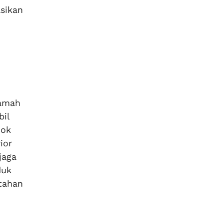
asikan
ramah
bil
jok
ior
jaga
duk
tahan