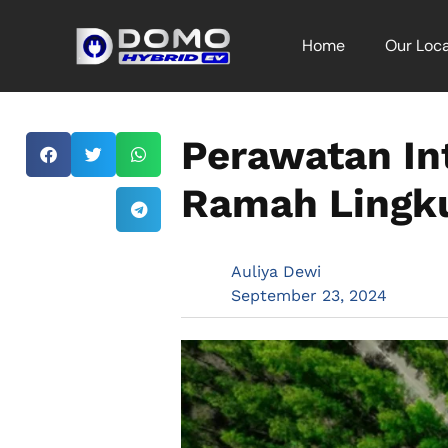
Home
Our Loca
Perawatan Int
Ramah Lingk
Auliya Dewi
September 23, 2024