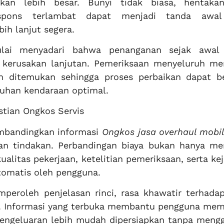
kan lebih besar. Bunyi tidak biasa, hentaka
espons terlambat dapat menjadi tanda awa
h lanjut segera.
lai menyadari bahwa penanganan sejak awal
 kerusakan lanjutan. Pemeriksaan menyeluruh m
 ditemukan sehingga proses perbaikan dapat be
tuhan kendaraan optimal.
stian Ongkos Servis
mbandingkan informasi
Ongkos jasa overhaul mobil
 tindakan. Perbandingan biaya bukan hanya me
alitas pekerjaan, ketelitian pemeriksaan, serta ke
tomatis oleh pengguna.
peroleh penjelasan rinci, rasa khawatir terhadap
. Informasi yang terbuka membantu pengguna me
 pengeluaran lebih mudah dipersiapkan tanpa meng