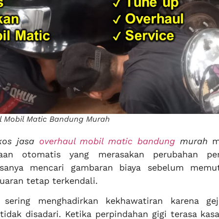
l Mobil Matic Bandung Murah
kos jasa
overhaul mobil matic bandung
murah
me
raan otomatis yang merasakan perubahan pe
biasanya mencari gambaran biaya sebelum memu
uaran tetap terkendali.
 sering menghadirkan kekhawatiran karena gej
dak disadari. Ketika perpindahan gigi terasa kas