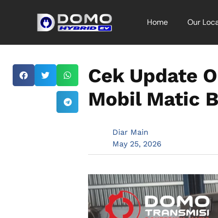
Home
Our Loca
Cek Update O
Mobil Matic 
Diar Main
May 25, 2026