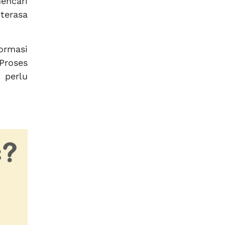
encari
terasa
ormasi
Proses
 perlu