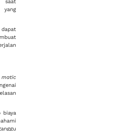
n saat
l yang
 dapat
embuat
rjalan
 matic
ngenai
jelasan
 biaya
mahami
ganggu