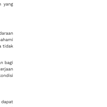
n yang
daraan
mahami
 tidak
n bagi
erjaan
ondisi
 dapat