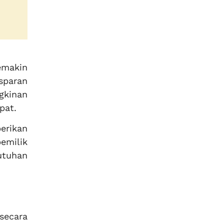
emakin
sparan
gkinan
pat.
erikan
emilik
utuhan
secara