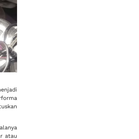
njadi
rforma
tuskan
alanya
ar atau