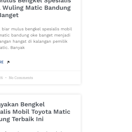
Mulus Bengkel Spesialis
l Wuling Matic Bandung
Banget
 biar mulus bengkel spesialis mobil
matic bandung oke banget menjadi
angan hangat di kalangan pemilik
atic. Banyak
RE
26
No Comments
ayakan Bengkel
alis Mobil Toyota Matic
ng Terbaik Ini