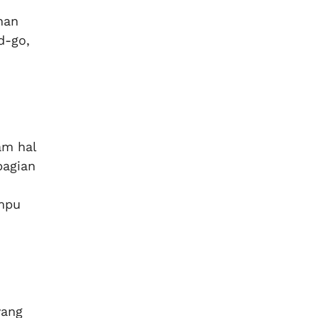
han
d-go,
am hal
bagian
ampu
yang