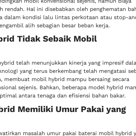
ndingkan mobil konvensional sejenis, namun biaya
ih rendah. Hal ini disebabkan oleh penghematan ba
ma dalam kondisi lalu lintas perkotaan atau stop-an
engambil alih sebagian besar beban kerja.
brid Tidak Sebaik Mobil
hybrid telah menunjukkan kinerja yang impresif dal
Teknologi yang terus berkembang telah mengatasi se
a, membuat mobil hybrid mampu bersaing secara
sional sejenis. Bahkan, beberapa model hybrid m
imal antara tenaga dan efisiensi bahan bakar.
ybrid Memiliki Umur Pakai yang
tirkan masalah umur pakai baterai mobil hybrid 