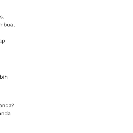
s.
embuat
ap
bih
 anda?
anda