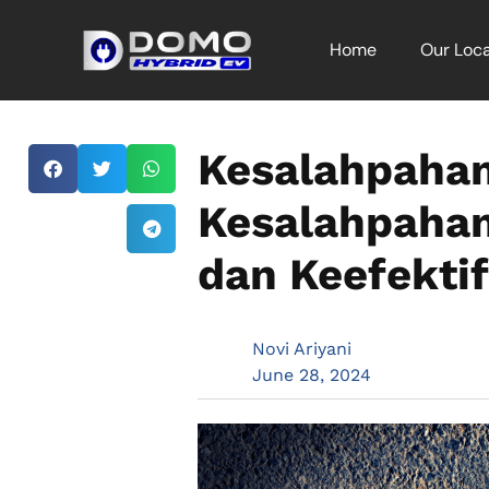
Home
Our Loca
Kesalahpaham
Kesalahpaham
dan Keefekti
Novi Ariyani
June 28, 2024