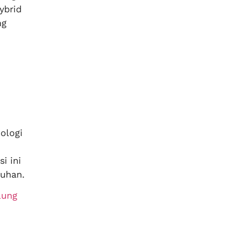
ybrid
ng
ologi
i ini
ruhan.
lung