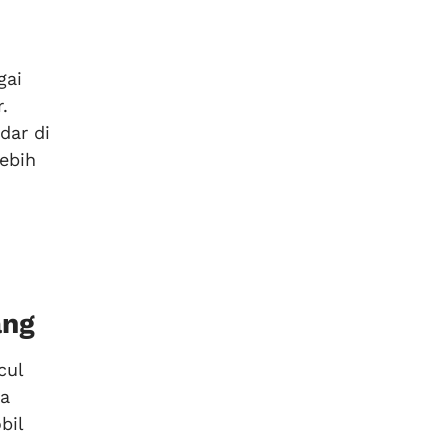
gai
.
dar di
ebih
ang
cul
na
bil