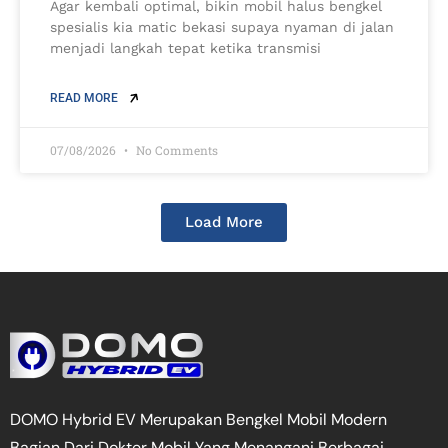
Agar kembali optimal, bikin mobil halus bengkel
spesialis kia matic bekasi supaya nyaman di jalan
menjadi langkah tepat ketika transmisi
READ MORE
07/08/2026
No Comments
Load More
DOMO Hybrid EV Merupakan Bengkel Mobil Modern
Bagian Dari Dokter Mobil Yang Menangani Berbagai