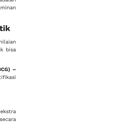
aminan
tik
ilaian
ak bisa
BCG) –
fikasi
 ekstra
secara