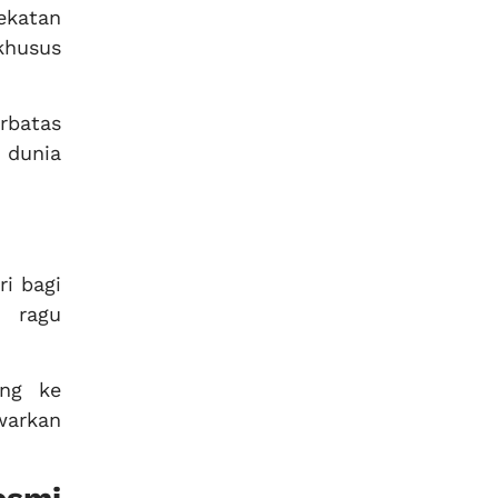
ekatan
khusus
rbatas
i dunia
i bagi
n ragu
ung ke
warkan