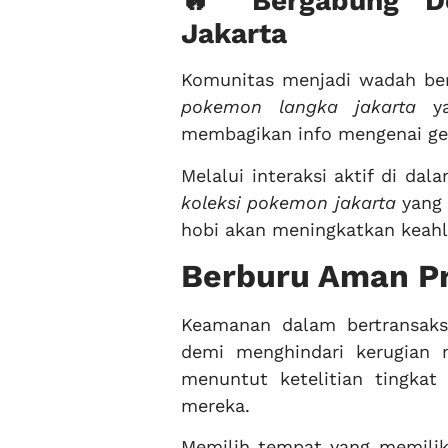
🔥 Bergabung De
Jakarta
Komunitas menjadi wadah ber
pokemon langka jakarta
ya
membagikan info mengenai ger
Melalui interaksi aktif di d
koleksi pokemon jakarta
yang 
hobi akan meningkatkan keahl
Berburu Aman Pr
Keamanan dalam bertransaksi
demi menghindari kerugian m
menuntut ketelitian tingka
mereka.
Memilih tempat yang memiliki