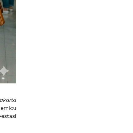
jakarta
memicu
estasi