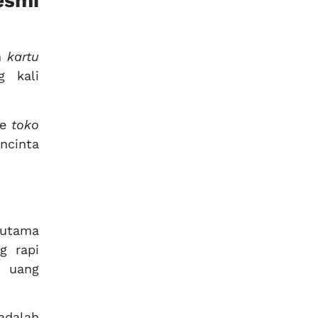
esmi
an
kartu
g kali
ke
toko
ncinta
 utama
g rapi
n uang
adalah