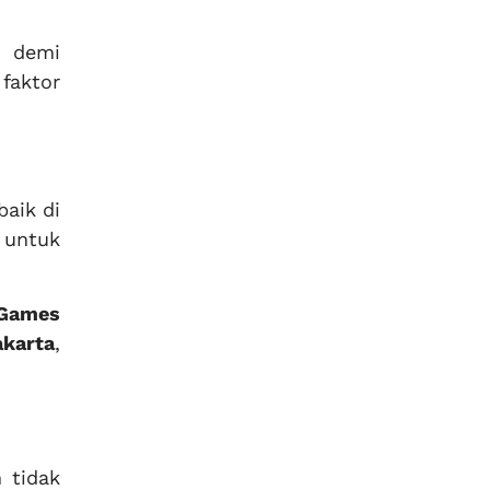
a demi
faktor
baik di
 untuk
 Games
akarta
,
 tidak