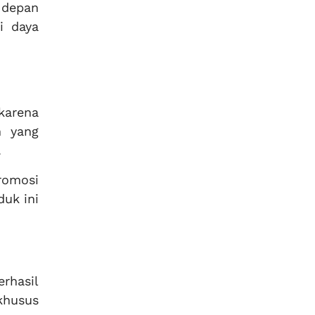
e depan
i daya
karena
h yang
.
promosi
uk ini
rhasil
khusus