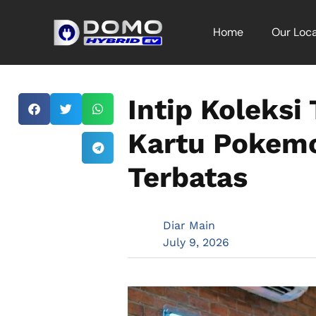
Home
Our Loca
Intip Koleksi
Kartu Pokemo
Terbatas
Diar Main
July 9, 2026