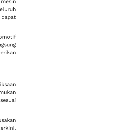
 mesin
eluruh
 dapat
omotif
ngsung
erikan
iksaan
emukan
sesuai
rusakan
rkini,