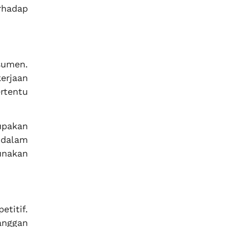
rhadap
sumen.
erjaan
rtentu
upakan
 dalam
unakan
etitif.
anggan