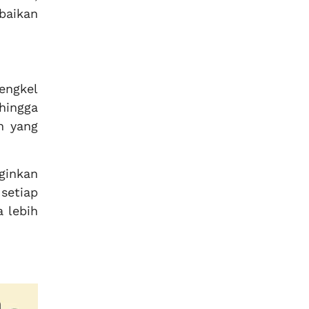
baikan
engkel
hingga
n yang
ginkan
setiap
 lebih