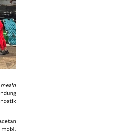
 mesin
andung
nostik
acetan
 mobil