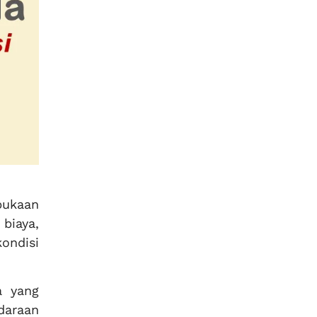
bukaan
 biaya,
ondisi
a yang
daraan