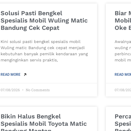
Solusi Pasti Bengkel
Biar 
Spesialis Mobil Wuling Matic
Mobi
Bandung Cek Cepat
Oke 
Kini solusi pasti bengkel spesialis mobil
Awalnya
Wuling matic Bandung cek cepat menjadi
wuling 
kebutuhan banyak pemilik kendaraan yang
perbinc
menginginkan servis praktis,
mobil m
READ MORE
READ MO
07/08/2026
No Comments
07/08/20
Bikin Halus Bengkel
Perc
Spesialis Mobil Toyota Matic
Spesi
Bandung Mantap
Bandu