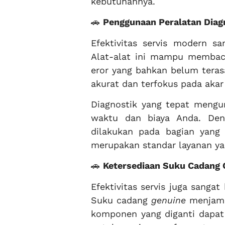
kebutuhannya.
🚗
Penggunaan Peralatan Diag
Efektivitas servis modern sa
Alat-alat ini mampu memba
eror yang bahkan belum terasa
akurat dan terfokus pada akar
Diagnostik yang tepat mengu
waktu dan biaya Anda. Den
dilakukan pada bagian yang b
merupakan standar layanan ya
🚗
Ketersediaan Suku Cadang O
Efektivitas servis juga sanga
Suku cadang
genuine
menjamin
komponen yang diganti dapat b