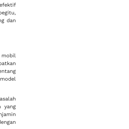
fektif
egitu,
ng dan
 mobil
patkan
entang
 model
asalah
n yang
njamin
dengan