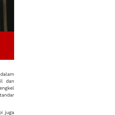
 dalam
il dan
engkel
tandar
pi juga