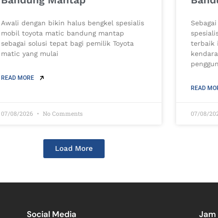
Awali dengan bikin halus bengkel spesialis
Sebagai
mobil toyota matic bandung mantap
spesial
sebagai solusi tepat bagi pemilik Toyota
terbaik
matic yang mulai
kendara
penggun
READ MORE
READ MO
07/08/2026
No Comments
07/08/20
Load More
Social Media
Jam