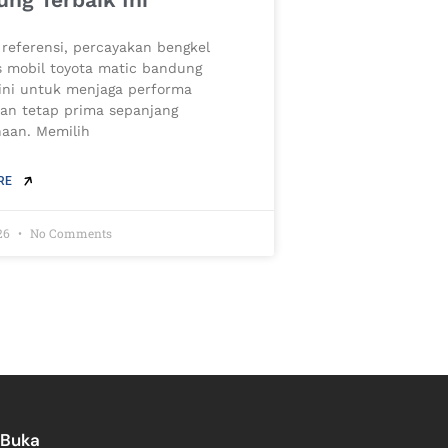
 referensi, percayakan bengkel
is mobil toyota matic bandung
 ini untuk menjaga performa
an tetap prima sepanjang
aan. Memilih
RE
26
No Comments
 Buka