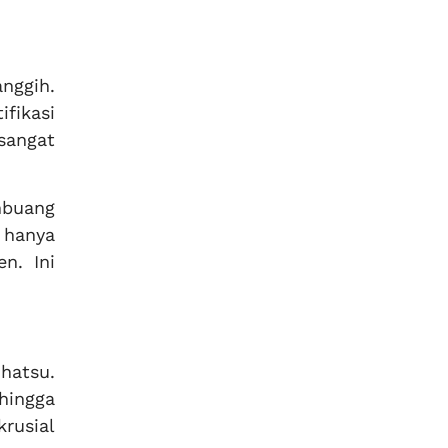
nggih.
fikasi
 sangat
mbuang
 hanya
n. Ini
ihatsu.
ehingga
krusial