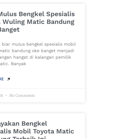
Mulus Bengkel Spesialis
l Wuling Matic Bandung
Banget
 biar mulus bengkel spesialis mobil
matic bandung oke banget menjadi
angan hangat di kalangan pemilik
atic. Banyak
RE
26
No Comments
ayakan Bengkel
alis Mobil Toyota Matic
ng Terbaik Ini