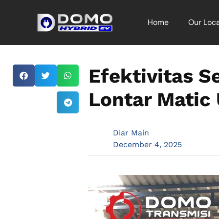
Home
Our Loca
Efektivitas S
Lontar Matic
Diar Main
December 4, 2025