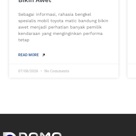
Sebagai informasi, rahasia bengkel
spesialis mobil toyota matic bandung bikin
awet menjadi perhatian banyak pemilik
kendaraan yang menginginkan performa
tetap
READ MORE
07/08/2026
No Comments