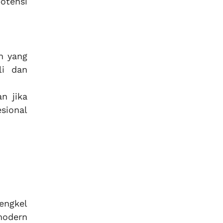
otensi
n yang
li dan
an jika
sional
engkel
modern