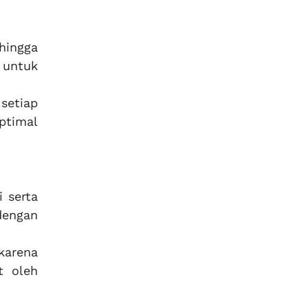
hingga
 untuk
setiap
ptimal
 serta
dengan
karena
t oleh