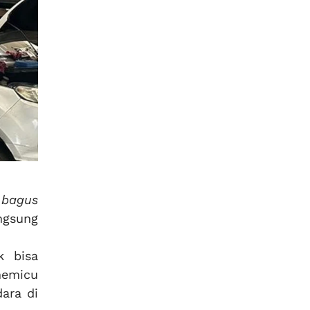
 bagus
ngsung
k bisa
memicu
ara di