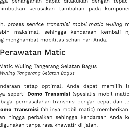
ingga penanganan dapat dilakukan dengan tepat
imbulkan kerusakan tambahan pada komponen
ih, proses
service transmisi mobil matic wuling
me
lebih maksimal, sehingga kendaraan kembali 
g menghambat mobilitas sehari hari Anda.
 Perawatan Matic
c Wuling Tangerang Selatan Bagus
ndaraan tetap optimal, Anda dapat memilih l
ya seperti
Domo Transmisi
(spesialis mobil matic
agai permasalahan transmisi dengan cepat dan te
omo Transmisi
(ahlinya mobil matic) memberikan 
an hingga perbaikan sehingga kendaraan Anda k
digunakan tanpa rasa khawatir di jalan.