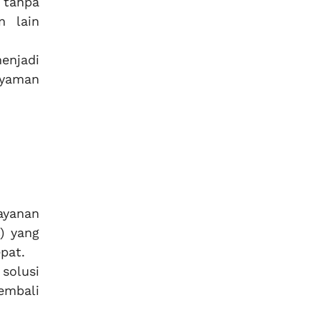
 tanpa
 lain
njadi
nyaman
ayanan
) yang
pat.
solusi
embali