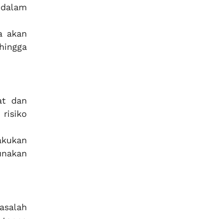
 dalam
a akan
hingga
at dan
risiko
akukan
unakan
asalah