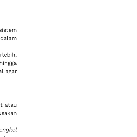
sistem
 dalam
lebih,
hingga
al agar
t atau
usakan
engkel