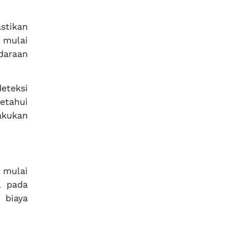
stikan
 mulai
daraan
eteksi
etahui
akukan
 mulai
l pada
 biaya