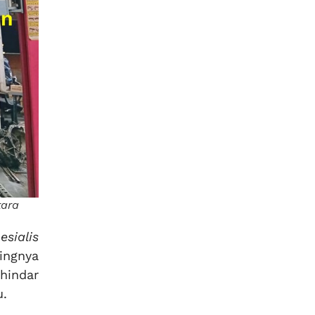
tara
sialis
ingnya
hindar
u.