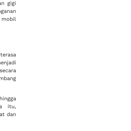
n gigi
nganan
 mobil
terasa
enjadi
secara
embang
hingga
a itu,
at dan