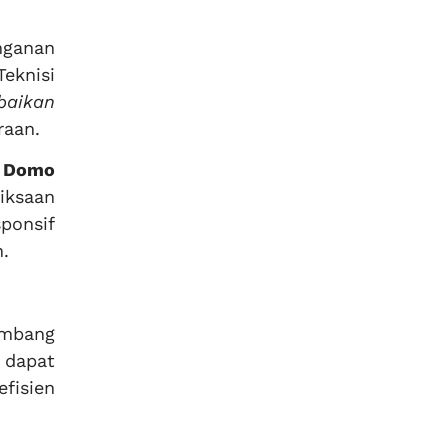
nganan
eknisi
baikan
raan.
a
Domo
iksaan
ponsif
.
embang
 dapat
fisien