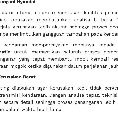
nangani Hyundai
 faktor utama dalam menentukan kualitas pena
iap kerusakan membutuhkan analisa berbeda. T
jala kerusakan lebih akurat sehingga proses
per
tanpa menimbulkan gangguan tambahan pada kenda
ik kendaraan mempercayakan mobilnya kepad
atic
untuk memastikan seluruh proses pemer
nanganan yang tepat membantu mobil kembali res
raan mogok ketika digunakan dalam perjalanan jauh
Kerusakan Berat
ing dilakukan agar kerusakan kecil tidak berk
ransmisi kendaraan. Dengan analisa tepat, teknisi
secara detail sehingga proses penanganan lebih e
an dalam waktu lebih lama.