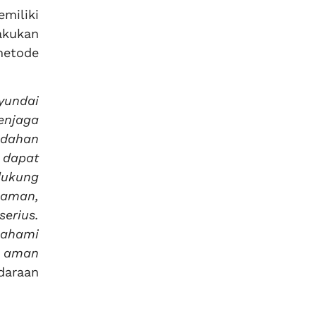
miliki
akukan
metode
yundai
enjaga
ndahan
 dapat
dukung
laman,
serius.
mahami
n aman
daraan