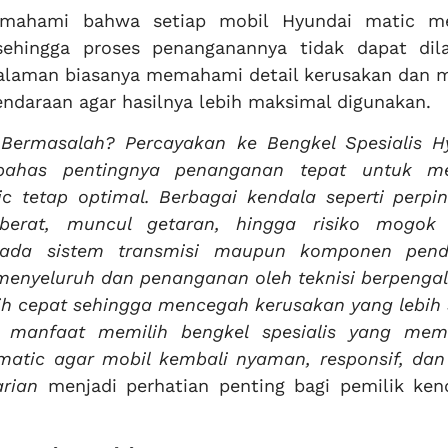
emahami bahwa setiap mobil Hyundai matic me
sehingga proses penanganannya tidak dapat dil
galaman biasanya memahami detail kerusakan dan 
ndaraan agar hasilnya lebih maksimal digunakan.
c Bermasalah? Percayakan ke Bengkel Spesialis H
bahas pentingnya penanganan tepat untuk m
c tetap optimal. Berbagai kendala seperti perpi
n berat, muncul getaran, hingga risiko mogok
pada sistem transmisi maupun komponen pen
 menyeluruh dan penanganan oleh teknisi berpenga
ih cepat sehingga mencegah kerusakan yang lebih 
an manfaat memilih bengkel spesialis yang me
matic agar mobil kembali nyaman, responsif, da
arian
menjadi perhatian penting bagi pemilik ken