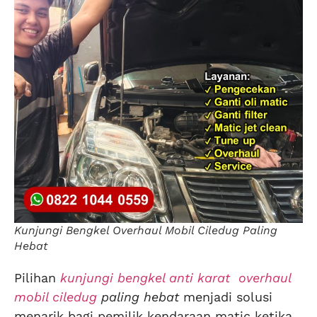
Kunjungi Bengkel Overhaul Mobil Ciledug Paling
Hebat
Pilihan
kunjungi bengkel anti karat overhaul
mobil ciledug
paling hebat
menjadi solusi
menarik bagi pemilik kendaraan matic ketika