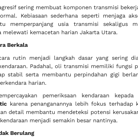
agresif sering membuat komponen transmisi bekerja
ormal. Kebiasaan sederhana seperti menjaga akse
u memperpanjang usia transmisi sekaligus m
 melewati kemacetan harian Jakarta Utara.
ra Berkala
cara rutin menjadi langkah dasar yang sering di
kendaraan. Padahal, oli transmisi memiliki fungsi 
 stabil serta membantu perpindahan gigi berla
erkendara harian.
empercayakan pemeriksaan kendaraan kepad
tic
karena penanganannya lebih fokus terhadap k
aan detail membantu mendeteksi potensi kerusakan
 kendaraan menjadi semakin besar nantinya.
dak Berulang