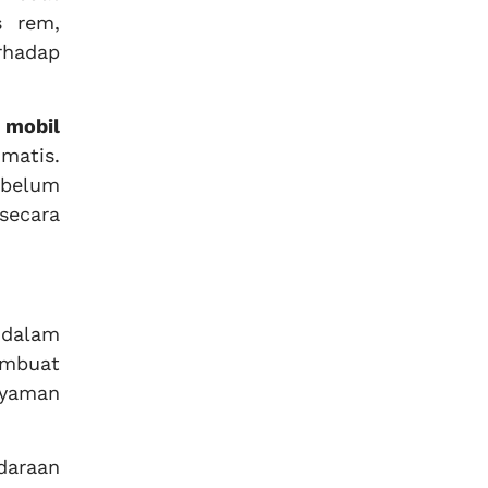
s rem,
rhadap
 mobil
matis.
belum
secara
 dalam
embuat
nyaman
daraan