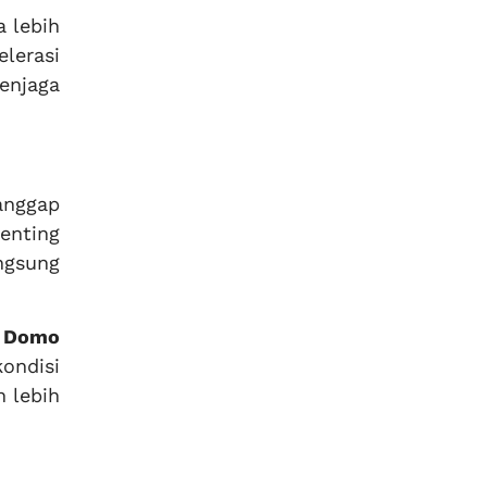
 lebih
lerasi
enjaga
anggap
penting
ngsung
a
Domo
ondisi
 lebih