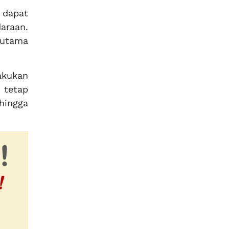
dapat
araan.
rutama
akukan
 tetap
 hingga