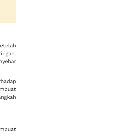
etelah
ingan.
nyebar
erhadap
embuat
angkah
embuat