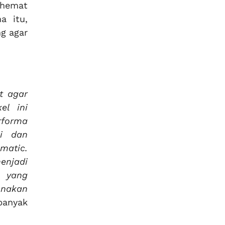
 hemat
a itu,
ng agar
t agar
el ini
rforma
si dan
matic.
menjadi
n yang
unakan
banyak