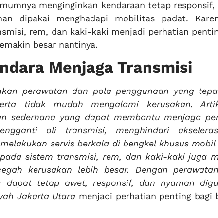
umumnya menginginkan kendaraan tetap responsif,
man dipakai menghadapi mobilitas padat. Karen
smisi, rem, dan kaki-kaki menjadi perhatian penti
emakin besar nantinya.
ndara Menjaga Transmisi
hkan perawatan dan pola penggunaan yang tepa
erta tidak mudah mengalami kerusakan. Artik
an sederhana yang dapat membantu menjaga pe
engganti oli transmisi, menghindari akselera
elakukan servis berkala di bengkel khusus mobil 
 pada sistem transmisi, rem, dan kaki-kaki juga 
cegah kerusakan lebih besar. Dengan perawata
ic dapat tetap awet, responsif, dan nyaman dig
ayah Jakarta Utara
menjadi perhatian penting bagi 
.