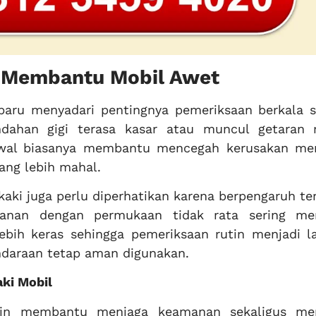
 Membantu Mobil Awet
aru menyadari pentingnya pemeriksaan berkala s
ndahan gigi terasa kasar atau muncul getaran r
awal biasanya membantu mencegah kerusakan me
ng lebih mahal.
-kaki juga perlu diperhatikan karena berpengaruh t
lanan dengan permukaan tidak rata sering m
ebih keras sehingga pemeriksaan rutin menjadi l
endaraan tetap aman digunakan.
ki Mobil
utin membantu menjaga keamanan sekaligus m