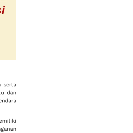
 serta
tu dan
ndara
miliki
nganan