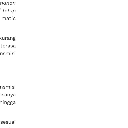
amanan
 tetap
 matic
kurang
terasa
nsmisi
nsmisi
asanya
hingga
sesuai