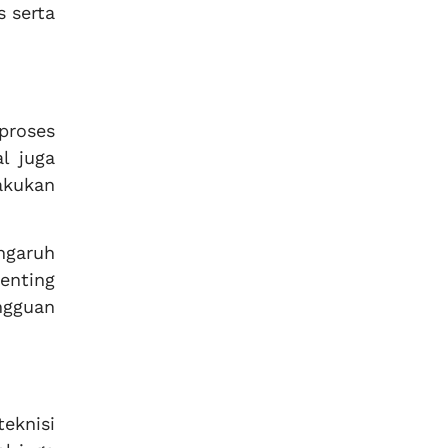
s serta
proses
l juga
akukan
ngaruh
penting
ngguan
eknisi