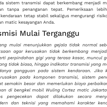
ada sistem transmisi dapat berkembang menjadi m
rkan tanpa penanganan tepat. Pemeriksaan lebi
ndaraan tetap stabil sekaligus mengurangi risiko
an matic kesayangan Anda.
smisi Mulai Terganggu
ang mulai menunjukkan gejala tidak normal seb
saan agar kerusakan tidak berkembang menjadi
erti perpindahan gigi yang terasa kasar, muncul g
yang tidak biasa, hingga indikator transmisi yang 
adanya gangguan pada sistem kendaraan. Jika k
kerusakan pada komponen transmisi, sistem pend
t semakin besar dan memerlukan biaya perbaika
anan di bengkel mobil Wuling Cortez matic Jakarta
es pengecekan dapat dilakukan secara meny
ern dan teknisi yang memahami karakter ken