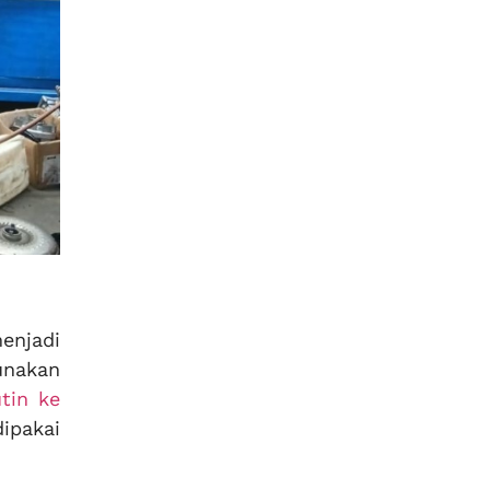
njadi
gunakan
utin ke
pakai