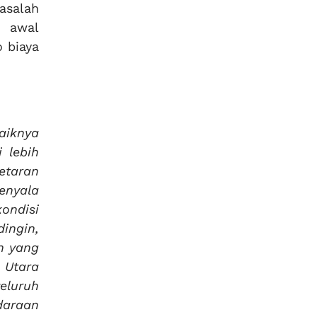
asalah
h awal
 biaya
aiknya
 lebih
etaran
menyala
ondisi
ingin,
n yang
 Utara
eluruh
daraan