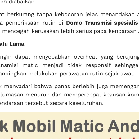
leh diabaikan.
epat berkurang tanpa kebocoran jelas menandakan 
a pemeriksaan rutin di
Domo Transmisi spesialis
 mencegah kerusakan lebih serius pada kendaraan 
lalu Lama
ingin dapat menyebabkan overheat yang berujun
nsmisi matic menjadi tidak responsif sehingga
bandingkan melakukan perawatan rutin sejak awal.
ak menyadari bahwa panas berlebih juga memengaru
 pelumasan menurun dan mempercepat keausan ko
endaraan tersebut secara keseluruhan.