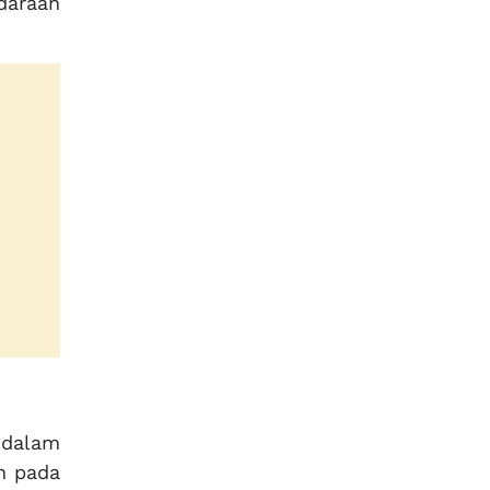
daraan
 dalam
n pada