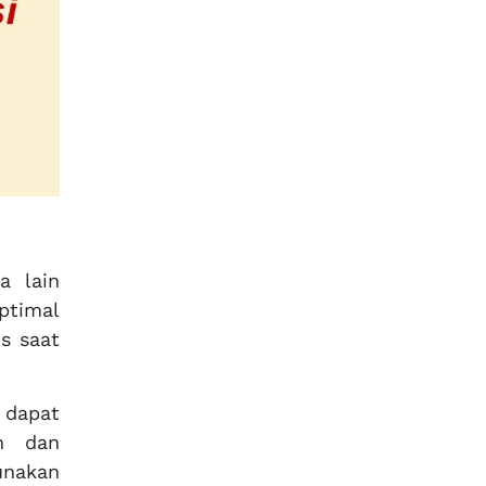
a lain
ptimal
s saat
 dapat
n dan
unakan