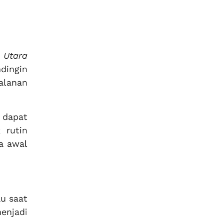
 Utara
dingin
alanan
 dapat
 rutin
a awal
au saat
enjadi