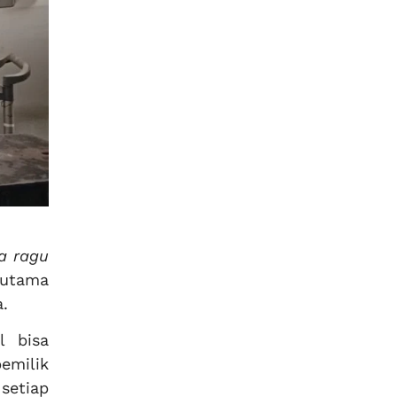
pa ragu
rutama
a.
l bisa
emilik
setiap