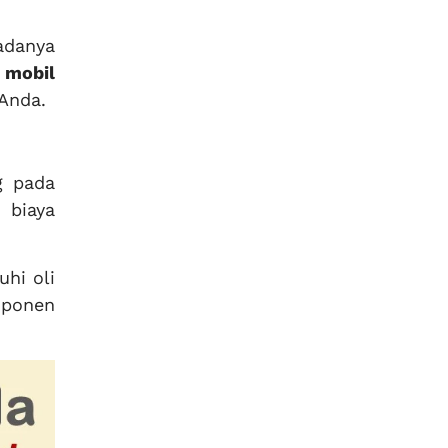
adanya
 mobil
Anda.
g pada
 biaya
hi oli
mponen