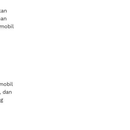
kan
nan
 mobil
mobil
, dan
ng