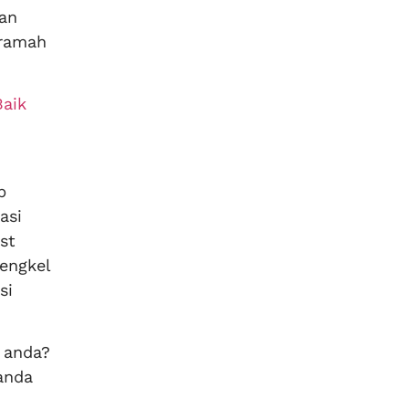
gan
 ramah
Baik
p
asi
st
engkel
si
 anda?
anda