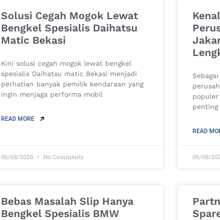
Solusi Cegah Mogok Lewat
Kenal
Bengkel Spesialis Daihatsu
Peru
Matic Bekasi
Jakar
Leng
Kini solusi cegah mogok lewat bengkel
spesialis Daihatsu matic Bekasi menjadi
Sebagai
perhatian banyak pemilik kendaraan yang
perusah
ingin menjaga performa mobil
populer
penting
READ MORE
READ MO
06/08/2026
No Comments
06/08/20
Bebas Masalah Slip Hanya
Part
Bengkel Spesialis BMW
Spare