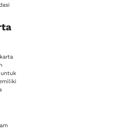
dasi
rta
karta
n
 untuk
miliki
a
lam