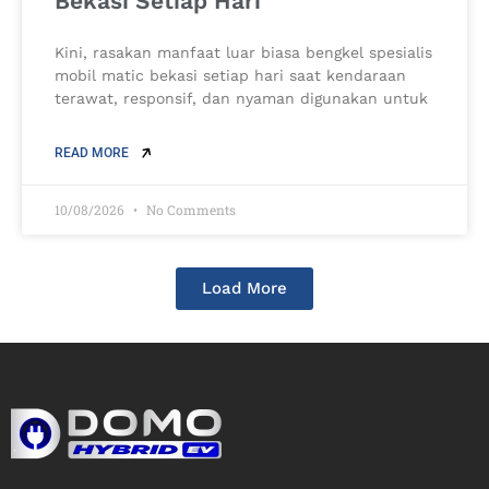
Bekasi Setiap Hari
Kini, rasakan manfaat luar biasa bengkel spesialis
mobil matic bekasi setiap hari saat kendaraan
terawat, responsif, dan nyaman digunakan untuk
READ MORE
10/08/2026
No Comments
Load More