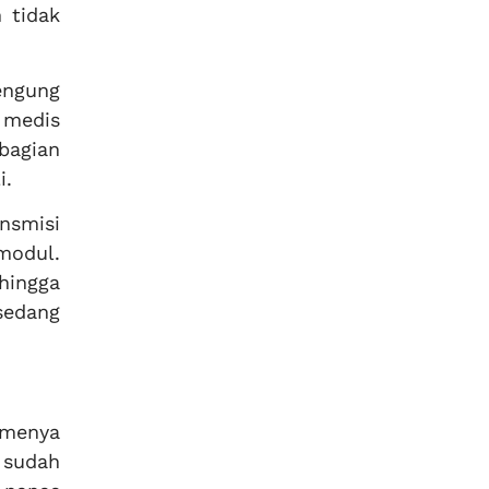
 tidak
engung
 medis
bagian
i.
nsmisi
modul.
hingga
sedang
umenya
g sudah