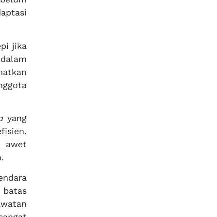
aptasi
i jika
 dalam
matkan
nggota
a
yang
fisien.
p awet
.
endara
batas
awatan
sangat