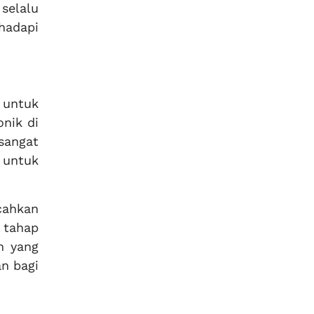
selalu
hadapi
 untuk
onik di
sangat
 untuk
cahkan
 tahap
n yang
n bagi