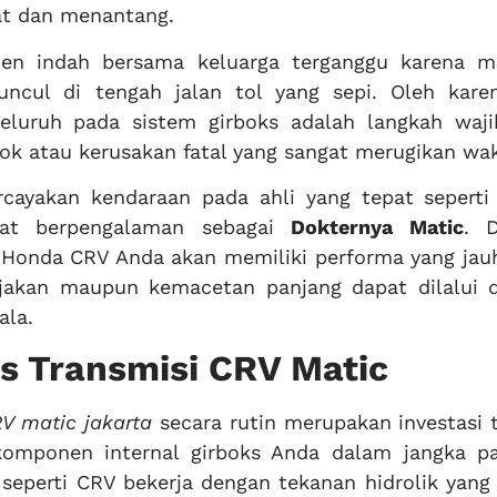
rat dan menantang.
en indah bersama keluarga terganggu karena m
cul di tengah jalan tol yang sepi. Oleh karen
luruh pada sistem girboks adalah langkah waji
gok atau kerusakan fatal yang sangat merugikan wa
cayakan kendaraan pada ahli yang tepat sepert
at berpengalaman sebagai
Dokternya Matic
. 
 Honda CRV Anda akan memiliki performa yang jauh
anjakan maupun kemacetan panjang dapat dilalui 
ala.
s Transmisi CRV Matic
V matic jakarta
secara rutin merupakan investasi 
omponen internal girboks Anda dalam jangka pa
eperti CRV bekerja dengan tekanan hidrolik yang 