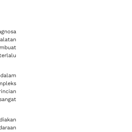
agnosa
alatan
embuat
erlalu
 dalam
mpleks
incian
sangat
diakan
daraan