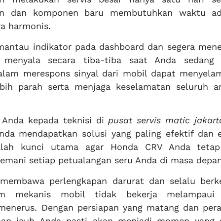
sin dan komponen baru membutuhkan waktu ad
ra harmonis.
antau indikator pada dashboard dan segera menep
i menyala secara tiba-tiba saat Anda sedang
dalam merespons sinyal dari mobil dapat menyela
bih parah serta menjaga keselamatan seluruh a
n Anda kepada teknisi di
pusat servis matic jakart
nda mendapatkan solusi yang paling efektif dan e
dalah kunci utama agar Honda CRV Anda teta
nemani setiap petualangan seru Anda di masa depan
a membawa perlengkapan darurat dan selalu berk
em mekanis mobil tidak bekerja melampaui 
menerus. Dengan persiapan yang matang dan per
lanan jauh Anda pasti akan menjadi momen yang 