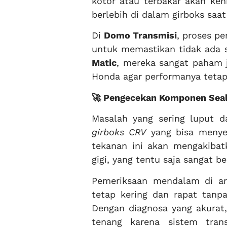
kotor atau terbakar akan keh
berlebih di dalam girboks saa
Di
Domo Transmisi
, proses pe
untuk memastikan tidak ada s
Matic
, mereka sangat paham j
Honda agar performanya tetap 
🚀 Pengecekan Komponen Seal
Masalah yang sering luput d
girboks CRV
yang bisa menyeb
tekanan ini akan mengakibatk
gigi, yang tentu saja sangat b
Pemeriksaan mendalam di a
tetap kering dan rapat tanp
Dengan diagnosa yang akurat,
tenang karena sistem tran