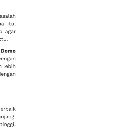
asalah
a itu,
b agar
ktu.
i
Domo
Dengan
 lebih
dengan
terbaik
njang.
tinggi,