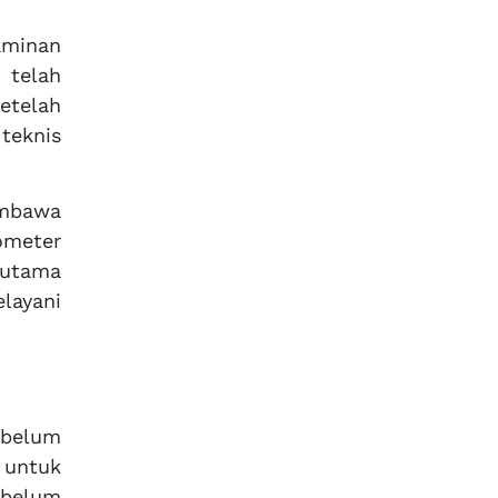
aminan
 telah
etelah
teknis
embawa
ometer
 utama
layani
ebelum
 untuk
ebelum