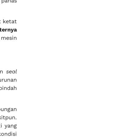
 panas
t ketat
ternya
 mesin
ian
seal
urunan
pindah
bungan
itpun.
i yang
ondisi