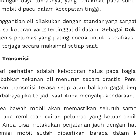
ilangan daya lumasnya, yang berakibat pada suhu
t mobil dipacu dalam kecepatan tinggi.
nggantian oli dilakukan dengan standar yang sanga
isa kotoran yang tertinggal di dalam. Sebagai
Dok
enis pelumas yang paling cocok untuk spesifikasi
terjaga secara maksimal setiap saat.
 Transmisi
ari perhatian adalah kebocoran halus pada bag
abkan tekanan oli menurun secara drastis. Pen
an transmisi terasa selip atau bahkan gagal ber
erbahaya jika terjadi saat Anda menyalip kendaraan.
rea bawah mobil akan memastikan seluruh sam
a ada rembesan cairan pelumas yang keluar sedik
 Anda bisa melakukan perjalanan jauh dengan hat
smisi mobil sudah dipastikan berada dalam k