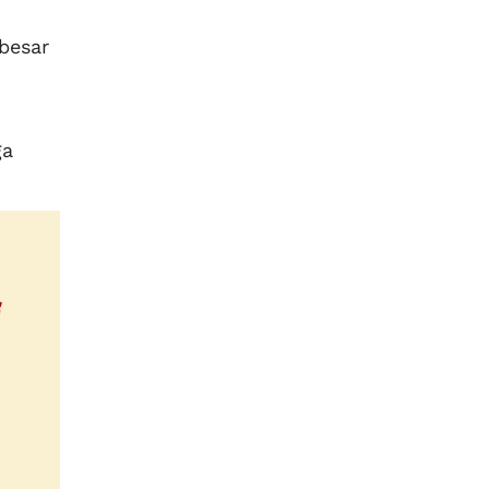
besar
ga