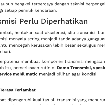
upun bengkel terpercaya dengan teknisi berpeng
i setiap pemilik kendaraan.
smisi Perlu Diperhatikan
ambat, hentakan saat akselerasi, slip transmisi, bun
smisi menyala sering menjadi tanda adanya ganggua
ntu mencegah kerusakan lebih besar sekaligus me
 hari.
 berpotensi membuat komponen transmisi mengala
ab itu, pemeriksaan rutin di
Domo Transmisi, spesia
ervice mobil matic
menjadi pilihan agar kondisi
 Terasa Terlambat
pat dipengaruhi kualitas oli transmisi yang menuru