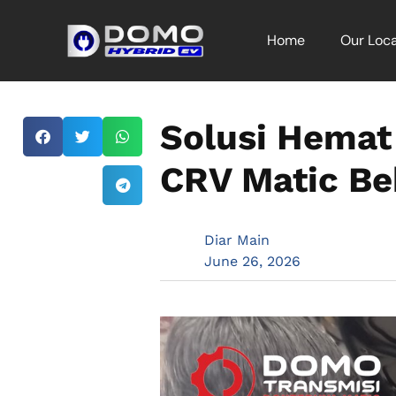
Home
Our Loca
Solusi Hemat
CRV Matic Be
Diar Main
June 26, 2026