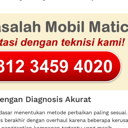
engan Diagnosis Akurat
 dasar menentukan metode perbaikan paling sesuai.
s berakhir dengan overhaul karena beberapa kerus
i penggantian komponen tertentu yang masih