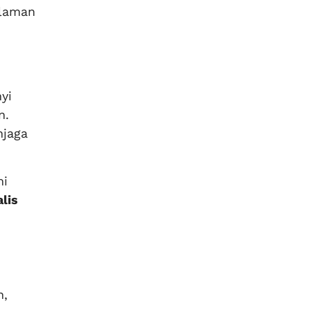
alaman
yi
n.
njaga
mi
lis
n,