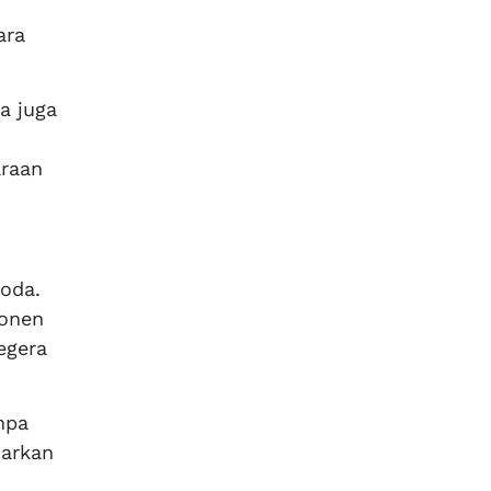
ara
a juga
raan
roda.
ponen
egera
npa
iarkan