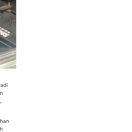
adi
an
,
ahan
ih