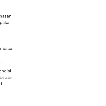
umasan
pakai
embaca
.
ondisi
antian
i.