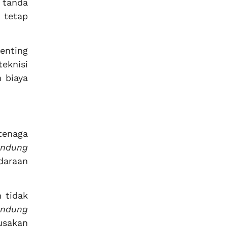
i tanda
 tetap
nting
eknisi
 biaya
tenaga
andung
daraan
 tidak
andung
usakan