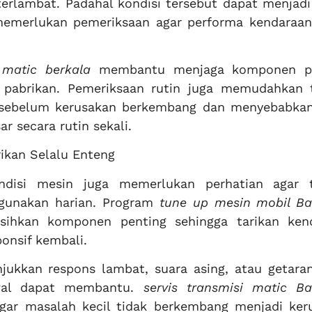
terlambat. Padahal kondisi tersebut dapat menjad
emerlukan pemeriksaan agar performa kendaraan
matic berkala
membantu menjaga komponen pe
r pabrikan. Pemeriksaan rutin juga memudahkan t
 sebelum kerusakan berkembang dan menyebabkan
r secara rutin sekali.
rikan Selalu Enteng
ondisi mesin juga memerlukan perhatian agar 
igunakan harian. Program
tune up mesin mobil B
ihkan komponen penting sehingga tarikan ken
ponsif kembali.
jukkan respons lambat, suara asing, atau getaran
awal dapat membantu.
servis transmisi matic B
gar masalah kecil tidak berkembang menjadi ker