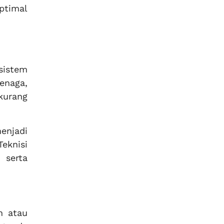
ptimal
sistem
enaga,
kurang
njadi
eknisi
 serta
n atau