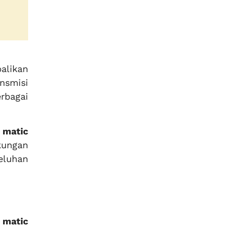
alikan
nsmisi
rbagai
 matic
kungan
eluhan
 matic