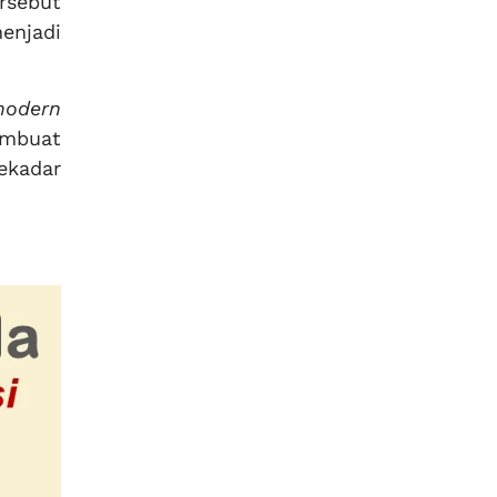
rsebut
enjadi
modern
embuat
ekadar