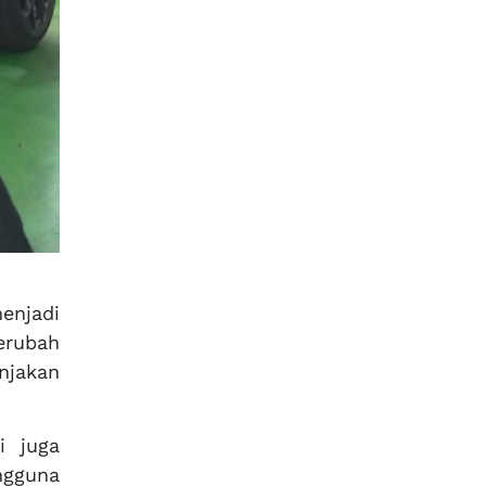
enjadi
erubah
njakan
i juga
ngguna