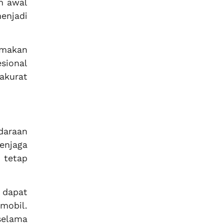
h awal
enjadi
amakan
sional
akurat
daraan
enjaga
 tetap
 dapat
mobil.
selama