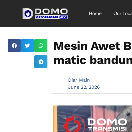
Home
Our Loca
Mesin Awet Be
matic bandun
Diar Main
June 22, 2026