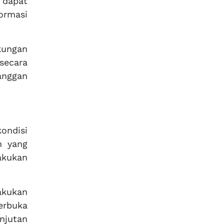
 dapat
ormasi
kungan
secara
anggan
ondisi
h yang
akukan
akukan
erbuka
njutan