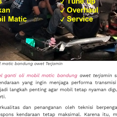
il matic bandung awet Terjamin
l ganti oli mobil matic bandung
awet terjamin
s
kendaraan yang ingin menjaga performa transmisi
jadi langkah penting agar mobil tetap nyaman dig
ti.
rkualitas dan penanganan oleh teknisi berpeng
pons kendaraan tetap maksimal. Karena itu, m