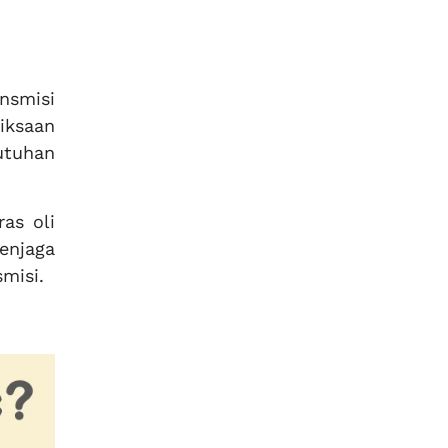
nsmisi
iksaan
utuhan
ras oli
enjaga
misi.