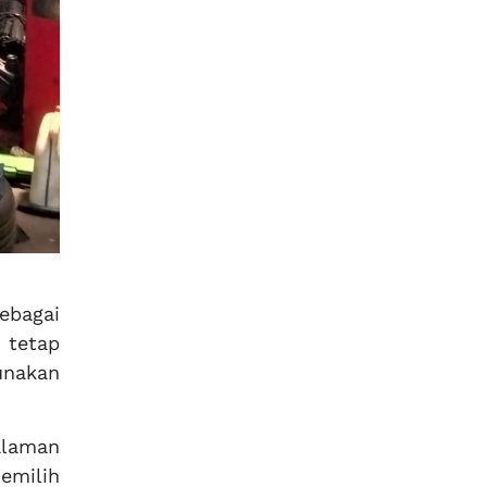
ebagai
 tetap
unakan
alaman
emilih