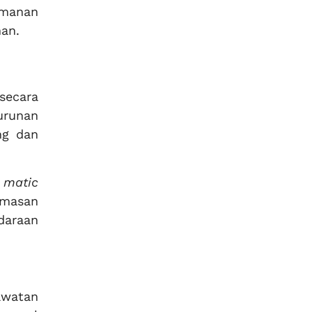
amanan
an.
secara
urunan
ng dan
i matic
umasan
daraan
awatan